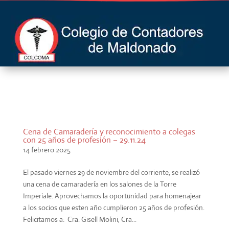
Cena de Camaradería y reconocimiento a colegas
con 25 años de profesión – 29.11.24
14 febrero 2025
El pasado viernes 29 de noviembre del corriente, se realizó
una cena de camaradería en los salones de la Torre
Imperiale. Aprovechamos la oportunidad para homenajear
a los socios que esten año cumplieron 25 años de profesión.
Felicitamos a: Cra. Gisell Molini, Cra...