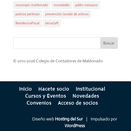
municipio maldonado
novedades
pablo messano
patricia pertman
prevención lavado de activos
ResidenciaFiscal
senaclaft
© 2010
-2026 Colegio de Contadores de Maldonado.
Inicio
Hacete socio
Institucional
Cursos y Eventos
Novedades
Convenios
Acceso de socios
Diseño web
Hosting del Sur
| Impulsado por
WordPress