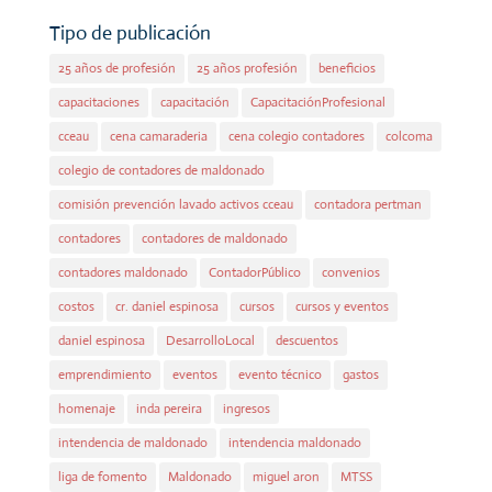
Tipo de publicación
25 años de profesión
25 años profesión
beneficios
capacitaciones
capacitación
CapacitaciónProfesional
cceau
cena camaraderia
cena colegio contadores
colcoma
colegio de contadores de maldonado
comisión prevención lavado activos cceau
contadora pertman
contadores
contadores de maldonado
contadores maldonado
ContadorPúblico
convenios
costos
cr. daniel espinosa
cursos
cursos y eventos
daniel espinosa
DesarrolloLocal
descuentos
emprendimiento
eventos
evento técnico
gastos
homenaje
inda pereira
ingresos
intendencia de maldonado
intendencia maldonado
liga de fomento
Maldonado
miguel aron
MTSS